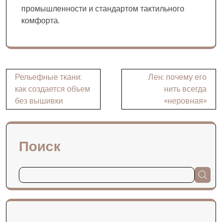
промышленности и стандартом тактильного
комфорта.
Навигация
Рельефные ткани:
Лен: почему его
по
как создается объем
нить всегда
без вышивки
«неровная»
записям
Поиск