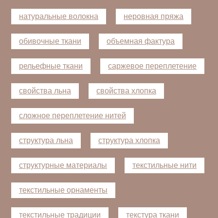
натуральные волокна
неровная пряжа
обивочные ткани
объемная фактура
рельефные ткани
саржевое переплетение
свойства льна
свойства хлопка
сложное переплетение нитей
структура льна
структура хлопка
структурные материалы
текстильные нити
текстильные орнаменты
текстильные традиции
текстура ткани