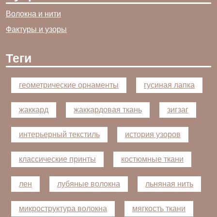
Волокна и нити
Фактуры и узоры
Теги
геометрические орнаменты
гусиная лапка
жаккард
жаккардовая ткань
зигзаг
интерьерный текстиль
история узоров
классические принты
костюмные ткани
лен
лубяные волокна
льняная нить
микроструктура волокна
мягкость ткани