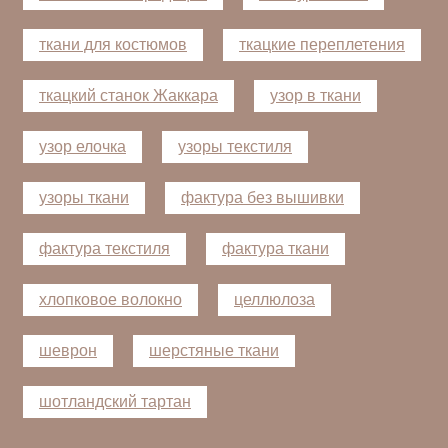
ткани для костюмов
ткацкие переплетения
ткацкий станок Жаккара
узор в ткани
узор елочка
узоры текстиля
узоры ткани
фактура без вышивки
фактура текстиля
фактура ткани
хлопковое волокно
целлюлоза
шеврон
шерстяные ткани
шотландский тартан