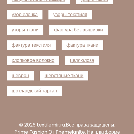
узор елочка
узоры текстиля
узоры ткани
фактура без вышивки
фактура текстиля
фактура ткани
хлопковое волокно
целлюлоза
шеврон
шерстяные ткани
шотландский тартан
© 2026
textilemir.ru
.Все права защищены.
Prime Fashion
От
Themeignite
. На платформе