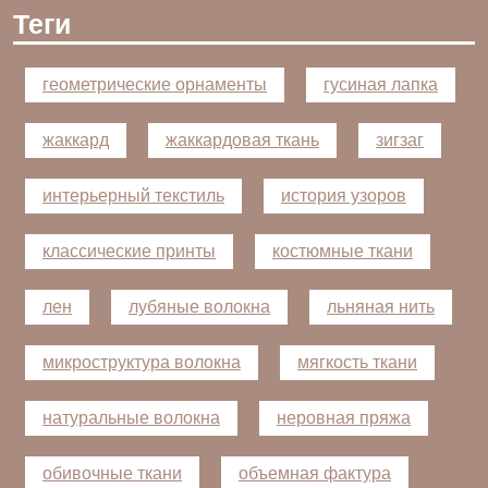
Теги
геометрические орнаменты
гусиная лапка
жаккард
жаккардовая ткань
зигзаг
интерьерный текстиль
история узоров
классические принты
костюмные ткани
лен
лубяные волокна
льняная нить
микроструктура волокна
мягкость ткани
натуральные волокна
неровная пряжа
обивочные ткани
объемная фактура