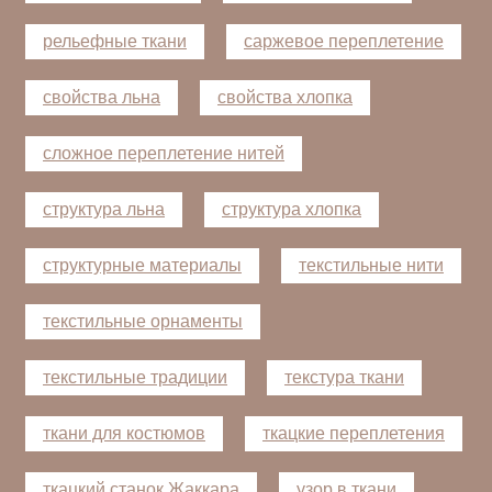
рельефные ткани
саржевое переплетение
свойства льна
свойства хлопка
сложное переплетение нитей
структура льна
структура хлопка
структурные материалы
текстильные нити
текстильные орнаменты
текстильные традиции
текстура ткани
ткани для костюмов
ткацкие переплетения
ткацкий станок Жаккара
узор в ткани