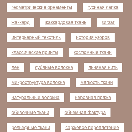
геометрические орнаменты
гусиная лапка
жаккард
жаккардовая ткань
зигзаг
интерьерный текстиль
история узоров
классические принты
костюмные ткани
лен
лубяные волокна
льняная нить
микроструктура волокна
мягкость ткани
натуральные волокна
неровная пряжа
обивочные ткани
объемная фактура
рельефные ткани
саржевое переплетение