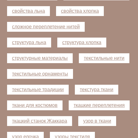
свойства льна
свойства хлопка
сложное переплетение нитей
структура льна
структура хлопка
структурные материалы
текстильные нити
текстильные орнаменты
текстильные традиции
текстура ткани
ткани для костюмов
ткацкие переплетения
ткацкий станок Жаккара
узор в ткани
узор елочка
узоры текстиля