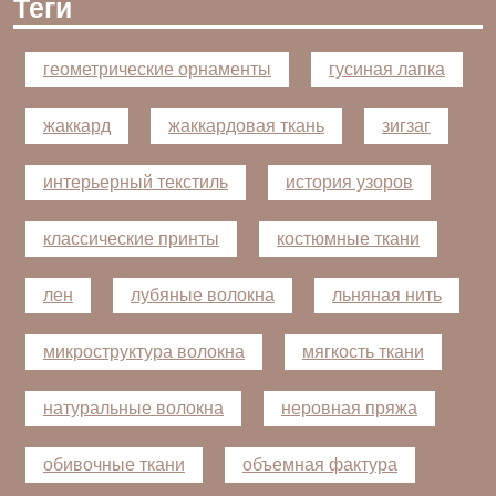
Теги
геометрические орнаменты
гусиная лапка
жаккард
жаккардовая ткань
зигзаг
интерьерный текстиль
история узоров
классические принты
костюмные ткани
лен
лубяные волокна
льняная нить
микроструктура волокна
мягкость ткани
натуральные волокна
неровная пряжа
обивочные ткани
объемная фактура