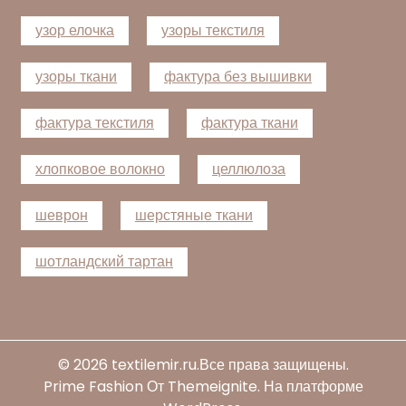
узор елочка
узоры текстиля
узоры ткани
фактура без вышивки
фактура текстиля
фактура ткани
хлопковое волокно
целлюлоза
шеврон
шерстяные ткани
шотландский тартан
© 2026
textilemir.ru
.Все права защищены.
Prime Fashion
От
Themeignite
. На платформе