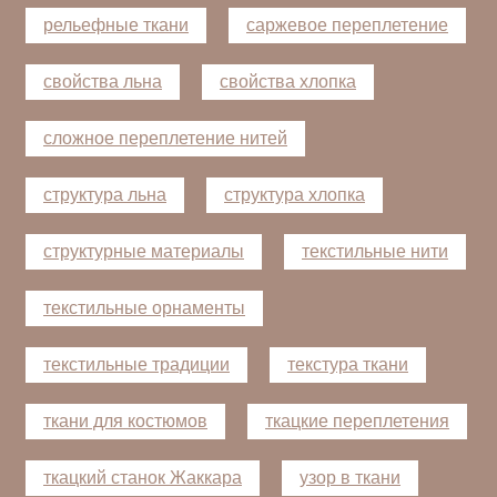
рельефные ткани
саржевое переплетение
свойства льна
свойства хлопка
сложное переплетение нитей
структура льна
структура хлопка
структурные материалы
текстильные нити
текстильные орнаменты
текстильные традиции
текстура ткани
ткани для костюмов
ткацкие переплетения
ткацкий станок Жаккара
узор в ткани